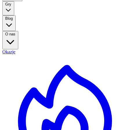
Gry
Blog
O nas
Okazje