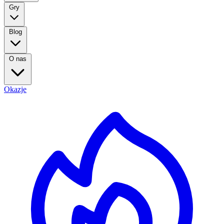
Gry
Blog
O nas
Okazje