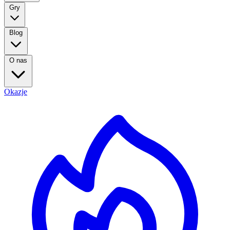
Gry
Blog
O nas
Okazje