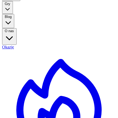
Gry
Blog
O nas
Okazje