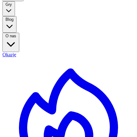
Gry
Blog
O nas
Okazje