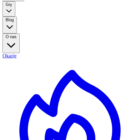
Gry
Blog
O nas
Okazje