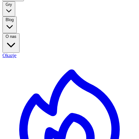
Gry
Blog
O nas
Okazje