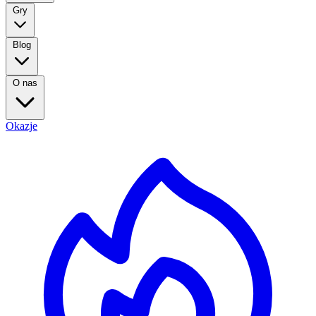
Gry
Blog
O nas
Okazje