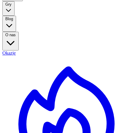
Gry
Blog
O nas
Okazje