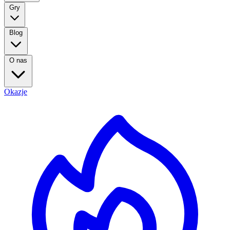
Gry
Blog
O nas
Okazje