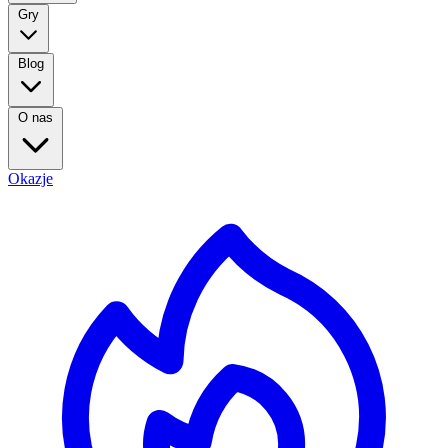
Gry
Blog
O nas
Okazje