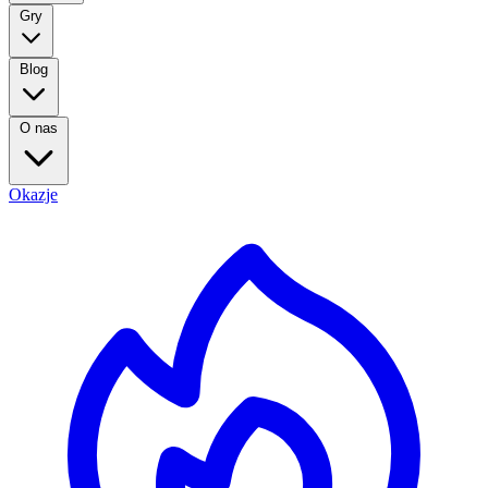
Gry
Blog
O nas
Okazje