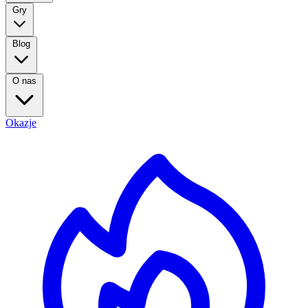
Gry
Blog
O nas
Okazje