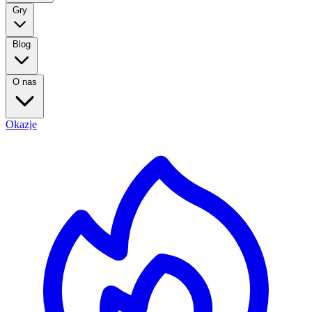
Gry
Blog
O nas
Okazje