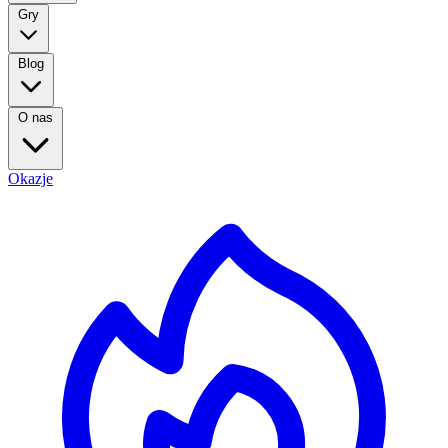
Gry
Blog
O nas
Okazje