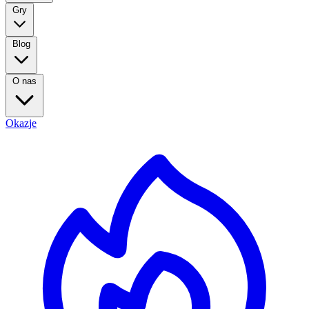
Gry
Blog
O nas
Okazje