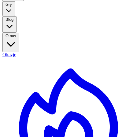
Gry
Blog
O nas
Okazje