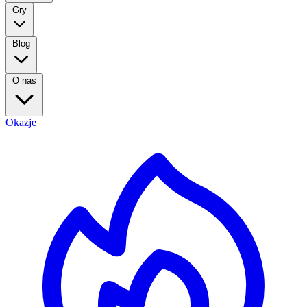
Gry
Blog
O nas
Okazje