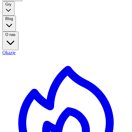
Gry
Blog
O nas
Okazje