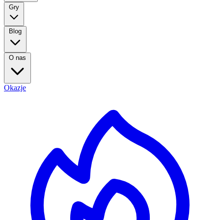
Gry
Blog
O nas
Okazje