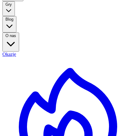
Gry
Blog
O nas
Okazje