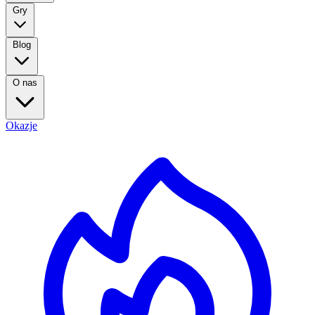
Gry
Blog
O nas
Okazje