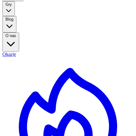
Gry
Blog
O nas
Okazje