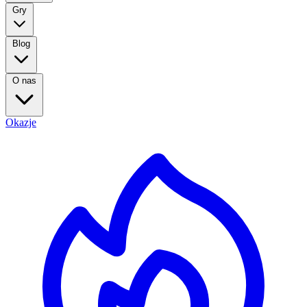
Gry
Blog
O nas
Okazje