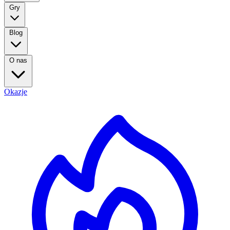
Gry
Blog
O nas
Okazje