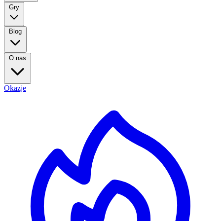
Gry
Blog
O nas
Okazje