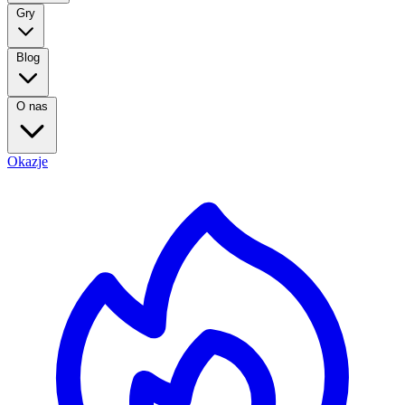
Gry
Blog
O nas
Okazje