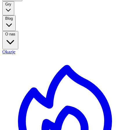
Gry
Blog
O nas
Okazje