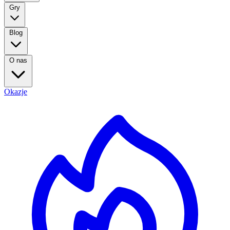
Gry
Blog
O nas
Okazje