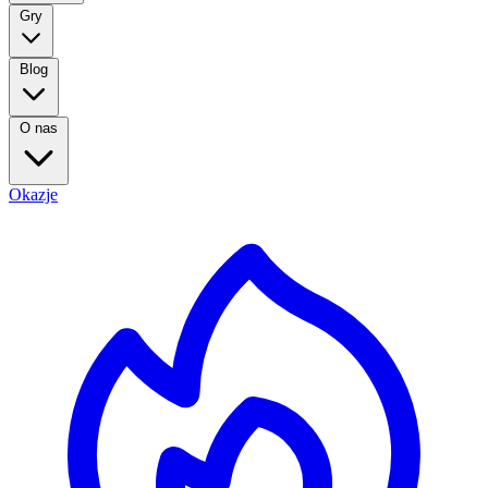
Gry
Blog
O nas
Okazje