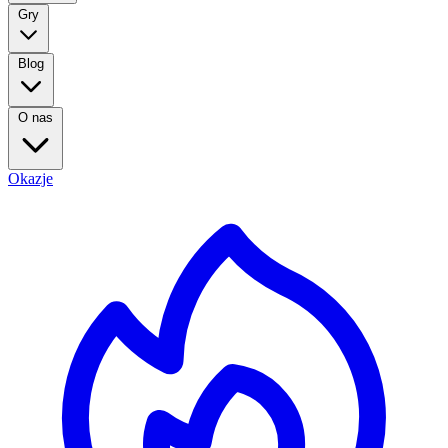
Gry
Blog
O nas
Okazje