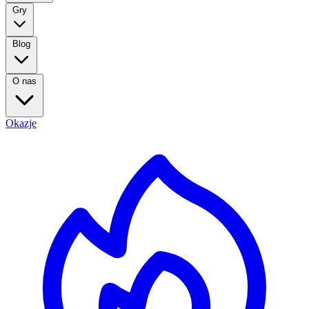
Gry
Blog
O nas
Okazje