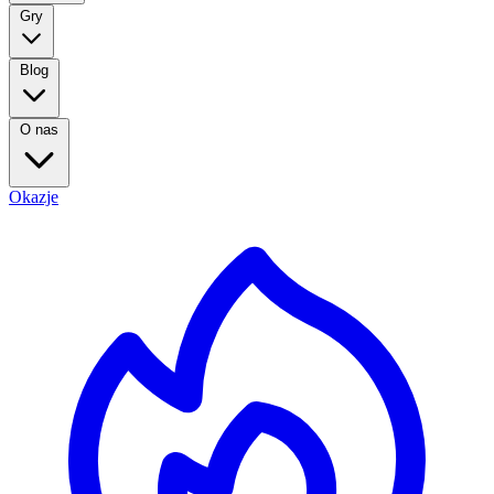
Gry
Blog
O nas
Okazje