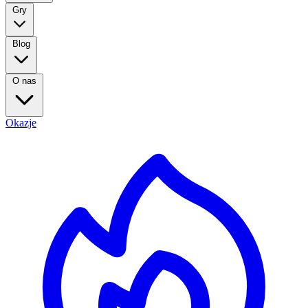
Gry
Blog
O nas
Okazje