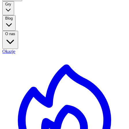
Gry
Blog
O nas
Okazje