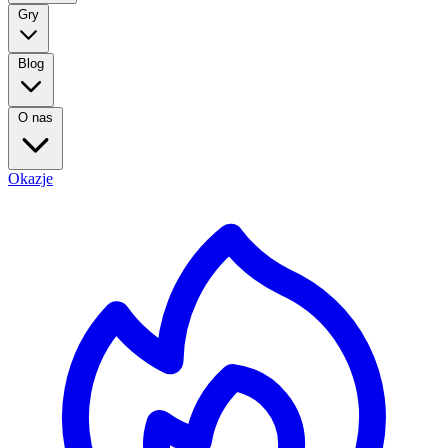
Gry
Blog
O nas
Okazje