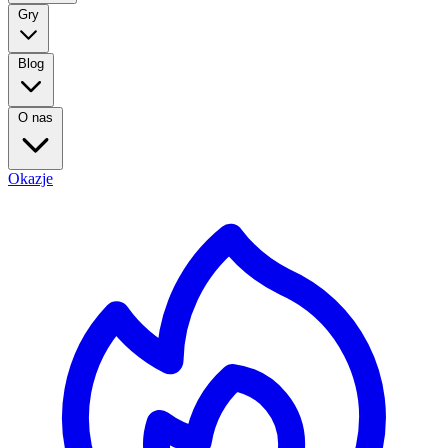
Gry
Blog
O nas
Okazje