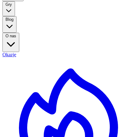
Gry
Blog
O nas
Okazje