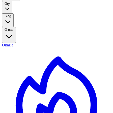
Gry
Blog
O nas
Okazje