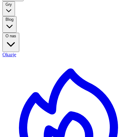
Gry
Blog
O nas
Okazje