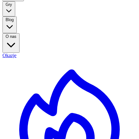
Gry
Blog
O nas
Okazje