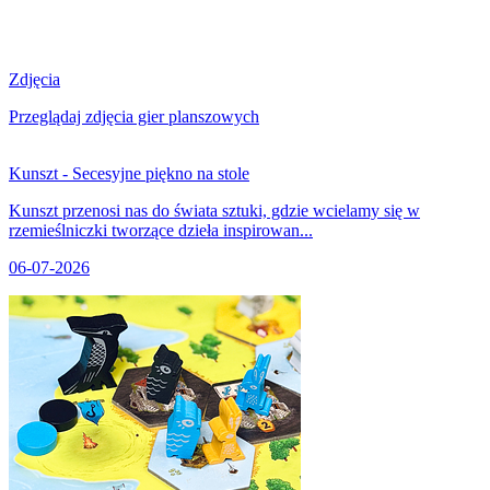
Zdjęcia
Przeglądaj zdjęcia gier planszowych
Kunszt - Secesyjne piękno na stole
Kunszt przenosi nas do świata sztuki, gdzie wcielamy się w
rzemieślniczki tworzące dzieła inspirowan...
06-07-2026