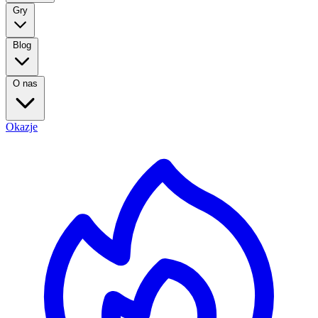
Gry
Blog
O nas
Okazje