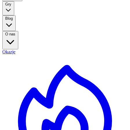
Gry
Blog
O nas
Okazje