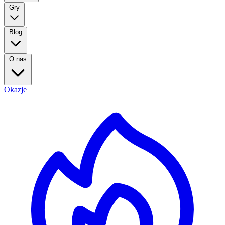
Gry
Blog
O nas
Okazje