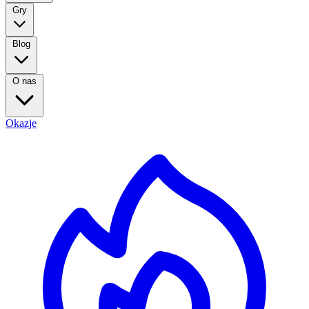
Gry
Blog
O nas
Okazje