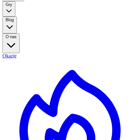
Gry
Blog
O nas
Okazje