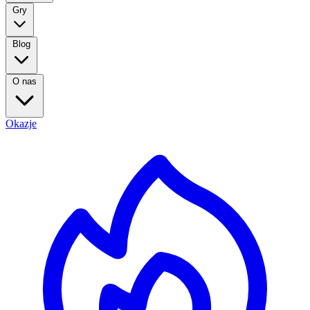
Gry
Blog
O nas
Okazje