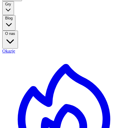
Gry
Blog
O nas
Okazje