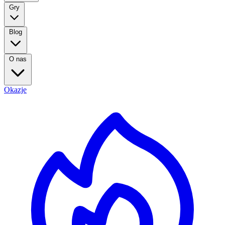
Gry
Blog
O nas
Okazje