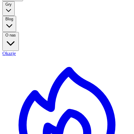
Gry
Blog
O nas
Okazje